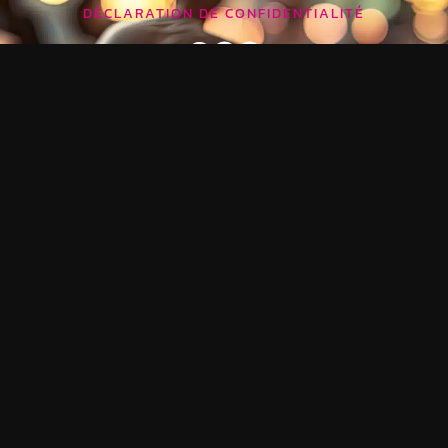
DÉCLARATION DE CONFIDENTIALITÉ
ACCUEIL
SONORISATION
ÉCLAIRAGE
VIDÉO
STRUCTURES & SCÈNES
NOTRE SÉLECTION
PHOTO BOOTH
CONTACT / DEVIS
DÉVELOPPÉ PAR
E-NESS, CRÉATION DE SITE INTERNET ET
AGENCE WEB