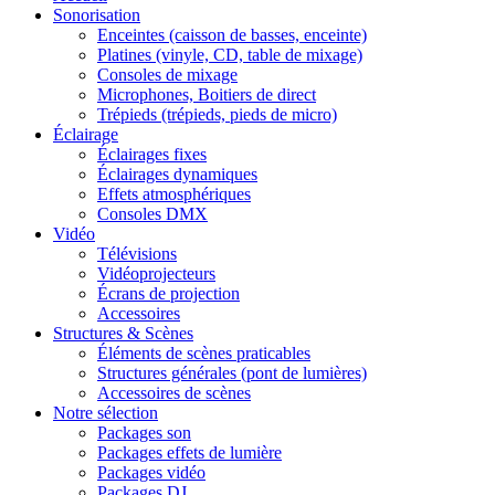
Sonorisation
Enceintes (caisson de basses, enceinte)
Platines (vinyle, CD, table de mixage)
Consoles de mixage
Microphones, Boitiers de direct
Trépieds (trépieds, pieds de micro)
Éclairage
Éclairages fixes
Éclairages dynamiques
Effets atmosphériques
Consoles DMX
Vidéo
Télévisions
Vidéoprojecteurs
Écrans de projection
Accessoires
Structures & Scènes
Éléments de scènes praticables
Structures générales (pont de lumières)
Accessoires de scènes
Notre sélection
Packages son
Packages effets de lumière
Packages vidéo
Packages DJ