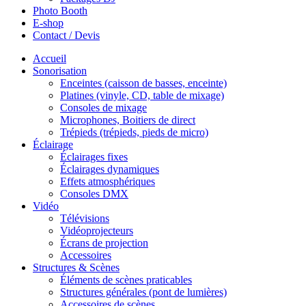
Photo Booth
E-shop
Contact / Devis
Accueil
Sonorisation
Enceintes (caisson de basses, enceinte)
Platines (vinyle, CD, table de mixage)
Consoles de mixage
Microphones, Boitiers de direct
Trépieds (trépieds, pieds de micro)
Éclairage
Éclairages fixes
Éclairages dynamiques
Effets atmosphériques
Consoles DMX
Vidéo
Télévisions
Vidéoprojecteurs
Écrans de projection
Accessoires
Structures & Scènes
Éléments de scènes praticables
Structures générales (pont de lumières)
Accessoires de scènes