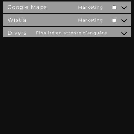
Google Maps
Marketing
Wistia
Marketing
Divers
Finalité en attente d’enquête
7. Consentement
Lorsque vous visitez notre site web pour la
première fois, nous vous montrerons une fenêtre
contextuelle avec une explication sur les cookies.
Dès que vous cliquez sur « Enregistrer les
préférences » vous nous autorisez à utiliser les
catégories de cookies et d’extensions que vous avez
sélectionnés dans la fenêtre contextuelle, comme
décrit dans la présente politique de cookies. Vous
pouvez désactiver l’utilisation des cookies via votre