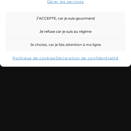
Gérer les services
J’ACCEPTE, car je suis gourmand
Je refuse car je suis au régime
Je choisis, car je fais attention à ma ligne
Pied de lumiere avec barre
Politique de cookies
Déclaration de confidentialité
5,00
€
/ jour
VOIR LE PRODUIT
PRODUITS SIMILAIRES