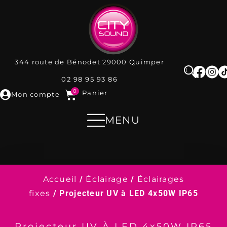
344 route de Bénodet
29000
Quimper
02 98 95 93 86
0
Panier
Mon compte
MENU
Accueil
/
Éclairage
/
Éclairages
fixes
/ Projecteur UV à LED 4x50W IP65
Projecteur UV À LED 4x50W IP65