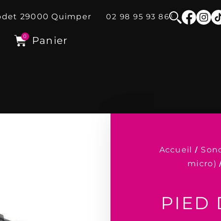
odet
29000
Quimper
02 98 95 93 86
0
Panier
Accueil
/
Sono
micro)
PIED