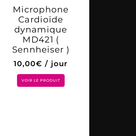
Microphone
Cardioïde
dynamique
MD421 (
Sennheiser )
10,00
€
/ jour
VOIR LE PRODUIT