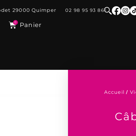
odet
29000
Quimper
02 98 95 93 86
0
Panier
Accueil
/
V
Câb