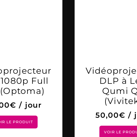
oprojecteur
Vidéoproje
1080p Full
DLP à L
(Optoma)
Qumi 
(Vivite
,00
€
/ jour
50,00
€
/ 
IR LE PRODUIT
VOIR LE PROD