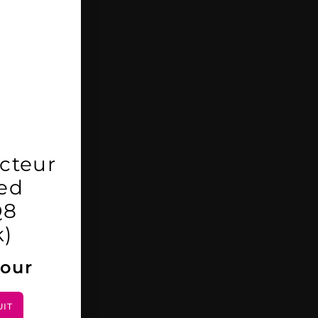
cteur
ed
Q8
k)
jour
UIT