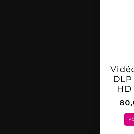
Vidé
DLP 
HD 
80
VO