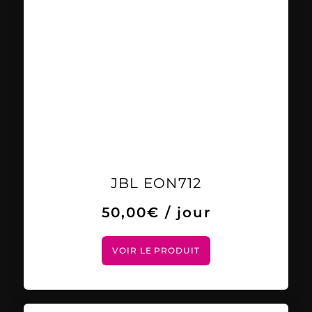
JBL EON712
50,00
€
/ jour
VOIR LE PRODUIT