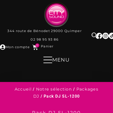
344 route de Bénodet
29000
Quimper
02 98 95 93 86
0
Panier
Mon compte
MENU
Accueil
/
Notre sélection
/
Packages
DJ
/ Pack DJ SL-1200
Pack DJ SL-1200