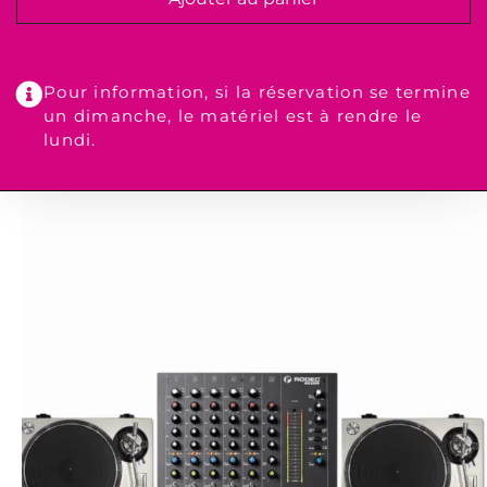
Pour information, si la réservation se termine
un dimanche, le matériel est à rendre le
lundi.