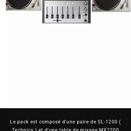
Le pack est composé d'une paire de SL-1200 (
Technics ) et d'une table de mixage MX2200