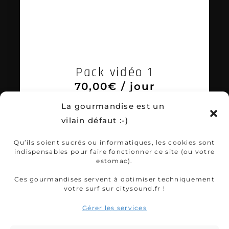
Pack vidéo 1
70,00
€
/ jour
VOIR LE PRODUIT
La gourmandise est un
vilain défaut :-)
Qu’ils soient sucrés ou informatiques, les cookies sont
indispensables pour faire fonctionner ce site (ou votre
estomac).
Ces gourmandises servent à optimiser techniquement
votre surf sur citysound.fr !
Gérer les services