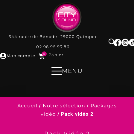
344 route de Bénodet
29000
Quimper
02 98 95 93 86
0
Panier
Mon compte
MENU
Accueil
/
Notre sélection
/
Packages
vidéo
/ Pack vidéo 2
Pack Vidéo 2